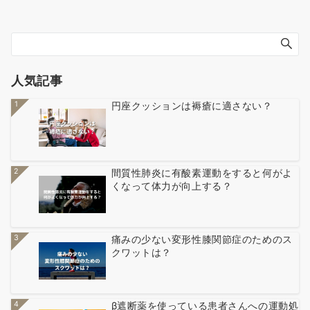
人気記事
1
円座クッションは褥瘡に適さない？
2
間質性肺炎に有酸素運動をすると何がよ
くなって体力が向上する？
3
痛みの少ない変形性膝関節症のためのス
クワットは？
4
β遮断薬を使っている患者さんへの運動処