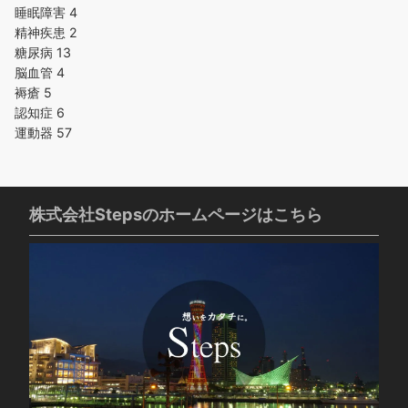
睡眠障害
4
精神疾患
2
糖尿病
13
脳血管
4
褥瘡
5
認知症
6
運動器
57
株式会社Stepsのホームページはこちら