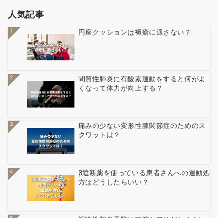
人気記事
1
円座クッションは褥瘡に適さない？
2
間質性肺炎に有酸素運動をすると何がよ
くなって体力が向上する？
3
痛みの少ない変形性膝関節症のためのス
クワットは？
4
β遮断薬を使っている患者さんへの運動処
方はどうしたらいい？