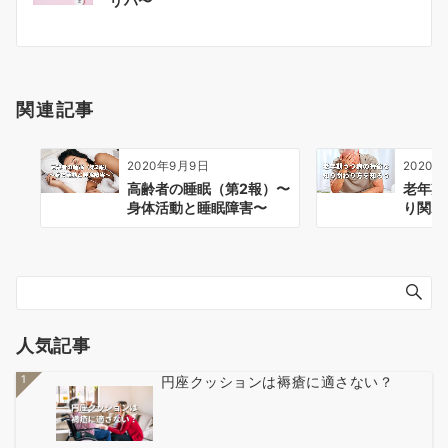
リハ〜
ナ
ビ
ゲ
ー
関連記事
シ
ョ
ン
2020年9月9日
2020年
高齢者の睡眠（第2報）〜
老年期
身体活動と睡眠障害〜
り関わ
人気記事
1
円座クッションは褥瘡に適さない？