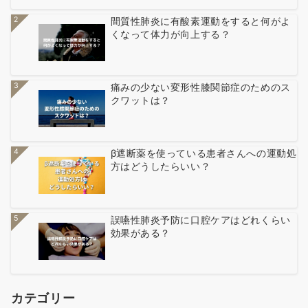
2
間質性肺炎に有酸素運動をすると何がよ
くなって体力が向上する？
3
痛みの少ない変形性膝関節症のためのス
クワットは？
4
β遮断薬を使っている患者さんへの運動処
方はどうしたらいい？
5
誤嚥性肺炎予防に口腔ケアはどれくらい
効果がある？
カテゴリー