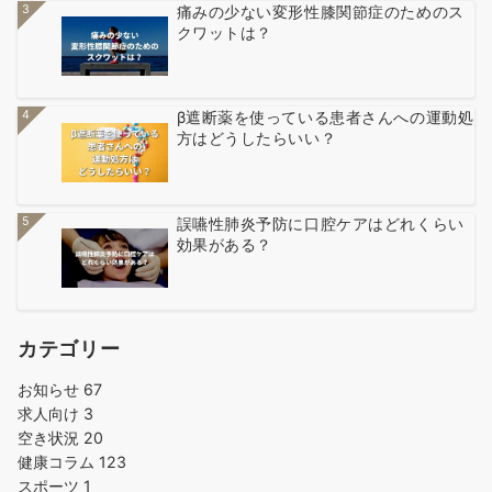
3
痛みの少ない変形性膝関節症のためのス
クワットは？
4
β遮断薬を使っている患者さんへの運動処
方はどうしたらいい？
5
誤嚥性肺炎予防に口腔ケアはどれくらい
効果がある？
カテゴリー
お知らせ
67
求人向け
3
空き状況
20
健康コラム
123
スポーツ
1