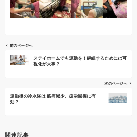
前のページへ
投
ステイホームでも運動を！継続するためには可
稿
視化が大事？
ナ
ビ
ゲ
次のページへ
ー
運動後の冷水浴は 筋痛減少、疲労回復に有
シ
効？
ョ
ン
関連記事