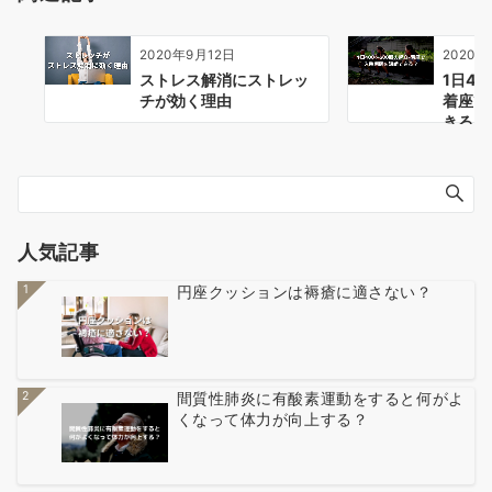
2020年9月12日
2020年
ストレス解消にストレッ
1日40
チが効く理由
着座で
きる？
人気記事
1
円座クッションは褥瘡に適さない？
2
間質性肺炎に有酸素運動をすると何がよ
くなって体力が向上する？