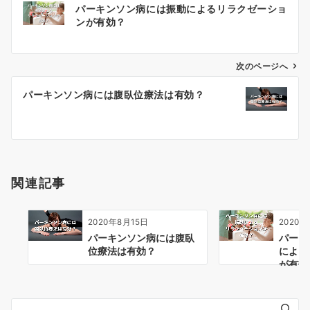
パーキンソン病には振動によるリラクゼーショ
稿
ンが有効？
ナ
ビ
ゲ
次のページへ
ー
パーキンソン病には腹臥位療法は有効？
シ
ョ
ン
関連記事
2020年8月15日
2020年
パーキンソン病には腹臥
パーキ
位療法は有効？
による
が有効