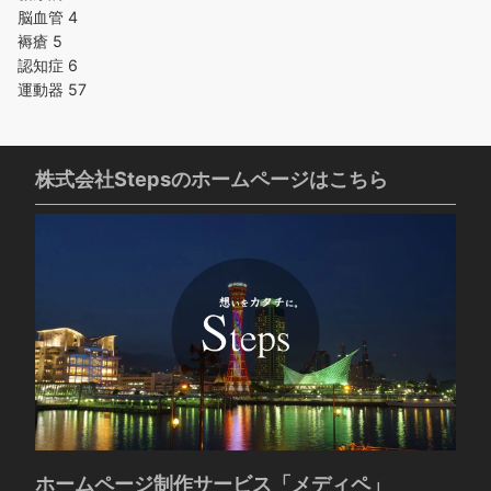
脳血管
4
褥瘡
5
認知症
6
運動器
57
株式会社Stepsのホームページはこちら
ホームページ制作サービス「メディペ」