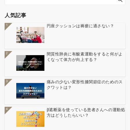
人気記事
1
円座クッションは褥瘡に適さない？
2
間質性肺炎に有酸素運動をすると何がよ
くなって体力が向上する？
3
痛みの少ない変形性膝関節症のためのス
クワットは？
4
β遮断薬を使っている患者さんへの運動処
方はどうしたらいい？