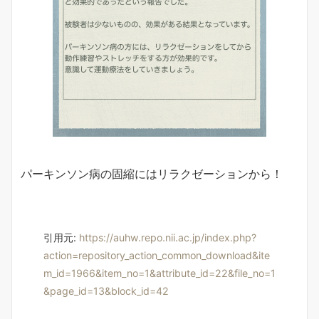
パーキンソン病の固縮にはリラクゼーションから！
引用元:
https://auhw.repo.nii.ac.jp/index.php?
action=repository_action_common_download&ite
m_id=1966&item_no=1&attribute_id=22&file_no=1
&page_id=13&block_id=42