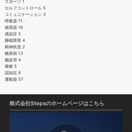
スポーツ
1
セルフコントロール
5
コミュニケーション
3
呼吸器
11
循環器
16
感染症
5
睡眠障害
4
精神疾患
2
糖尿病
13
脳血管
4
褥瘡
5
認知症
6
運動器
57
株式会社Stepsのホームページはこちら