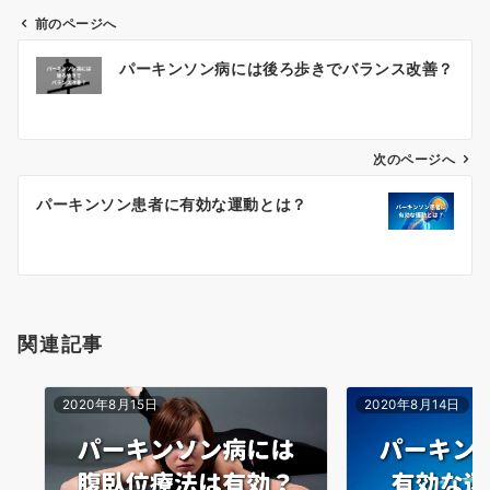
前のページへ
投
パーキンソン病には後ろ歩きでバランス改善？
稿
ナ
ビ
ゲ
次のページへ
ー
パーキンソン患者に有効な運動とは？
シ
ョ
ン
関連記事
2020年8月15日
2020年8月14日