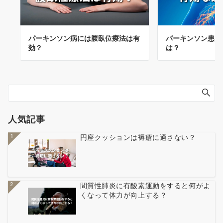
パーキンソン病には腹臥位療法は有
パーキンソン患者
効？
は？
人気記事
1
円座クッションは褥瘡に適さない？
2
間質性肺炎に有酸素運動をすると何がよ
くなって体力が向上する？