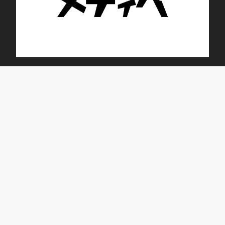
トレニング・デイサービス ブルーム蕾
ホーム
運営規定
重要事項説明書
プライバシーポリ