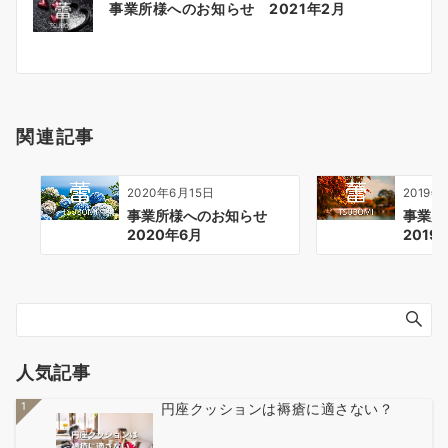
事業所様へのお知らせ 2021年2月
稿
ナ
ビ
ゲ
ー
関連記事
シ
ョ
ン
2020年6月15日
2019年
事業所様へのお知らせ
事業
2020年6月
2019
人気記事
1
円座クッションは褥瘡に適さない？