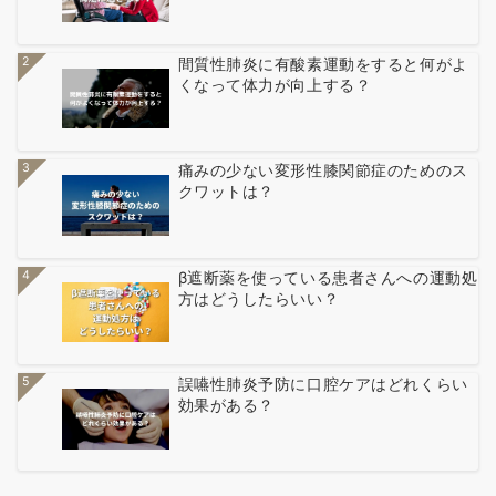
2
間質性肺炎に有酸素運動をすると何がよ
くなって体力が向上する？
3
痛みの少ない変形性膝関節症のためのス
クワットは？
4
β遮断薬を使っている患者さんへの運動処
方はどうしたらいい？
5
誤嚥性肺炎予防に口腔ケアはどれくらい
効果がある？