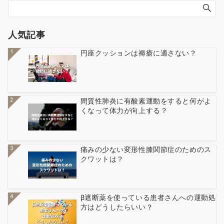
人気記事
1
円座クッションは褥瘡に適さない？
2
間質性肺炎に有酸素運動をすると何がよ
くなって体力が向上する？
3
痛みの少ない変形性膝関節症のためのス
クワットは？
4
β遮断薬を使っている患者さんへの運動処
方はどうしたらいい？