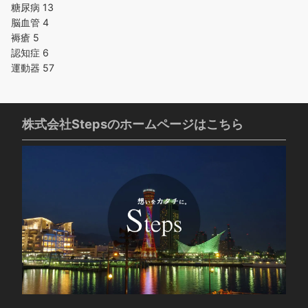
糖尿病
13
脳血管
4
褥瘡
5
認知症
6
運動器
57
株式会社Stepsのホームページはこちら