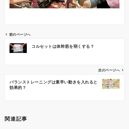
前のページへ
投
コルセットは体幹筋を弱くする？
稿
ナ
ビ
ゲ
次のページへ
ー
バランストレーニングは素早い動きを入れると
シ
効果的？
ョ
ン
関連記事