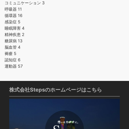
コミュニケーション
3
呼吸器
11
循環器
16
感染症
5
睡眠障害
4
精神疾患
2
糖尿病
13
脳血管
4
褥瘡
5
認知症
6
運動器
57
株式会社Stepsのホームページはこちら