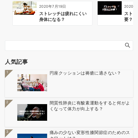
2020年7月19日
2020年
ストレッチは疲れにくい
ストレ
身体になる？
要？
人気記事
1
円座クッションは褥瘡に適さない？
2
間質性肺炎に有酸素運動をすると何がよ
くなって体力が向上する？
3
痛みの少ない変形性膝関節症のためのス