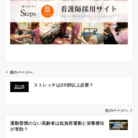
前のページへ
投
ストレッチは20秒以上必要？
稿
ナ
ビ
ゲ
次のページへ
ー
運動習慣のない高齢者は低負荷運動と栄養療法
シ
が有効？
ョ