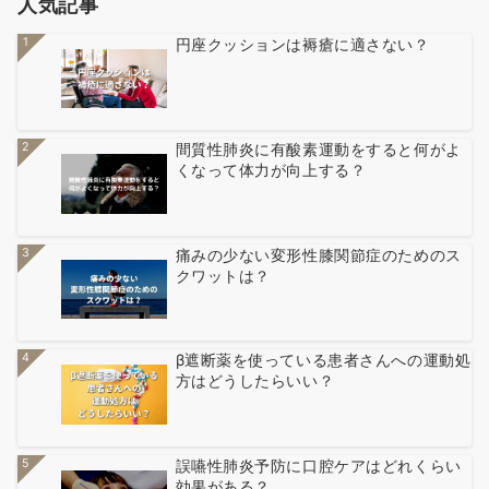
人気記事
1
円座クッションは褥瘡に適さない？
2
間質性肺炎に有酸素運動をすると何がよ
くなって体力が向上する？
3
痛みの少ない変形性膝関節症のためのス
クワットは？
4
β遮断薬を使っている患者さんへの運動処
方はどうしたらいい？
5
誤嚥性肺炎予防に口腔ケアはどれくらい
効果がある？