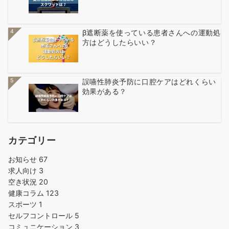
4
β遮断薬を使っている患者さんへの運動処
方はどうしたらいい？
5
誤嚥性肺炎予防に口腔ケアはどれくらい
効果がある？
カテゴリー
お知らせ
67
求人向け
3
空き状況
20
健康コラム
123
スポーツ
1
セルフコントロール
5
コミュニケーション
3