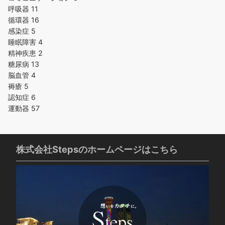
呼吸器
11
循環器
16
感染症
5
睡眠障害
4
精神疾患
2
糖尿病
13
脳血管
4
褥瘡
5
認知症
6
運動器
57
株式会社Stepsのホームページはこちら