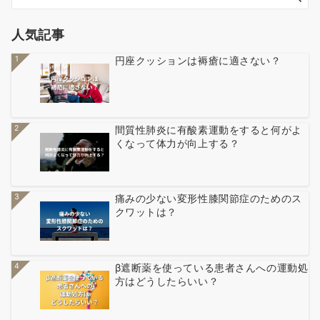
人気記事
1
円座クッションは褥瘡に適さない？
2
間質性肺炎に有酸素運動をすると何がよ
くなって体力が向上する？
3
痛みの少ない変形性膝関節症のためのス
クワットは？
4
β遮断薬を使っている患者さんへの運動処
方はどうしたらいい？