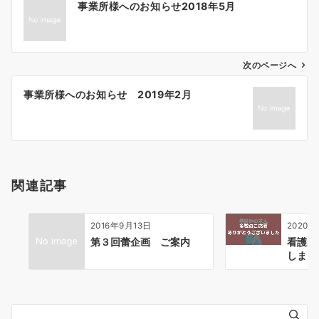
事業所様へのお知らせ2018年5月
稿
ナ
ビ
ゲ
次のページへ
ー
事業所様へのお知らせ 2019年2月
シ
ョ
ン
関連記事
2016年9月13日
2020年
第３回蕾企画 ご案内
看護師
しまし