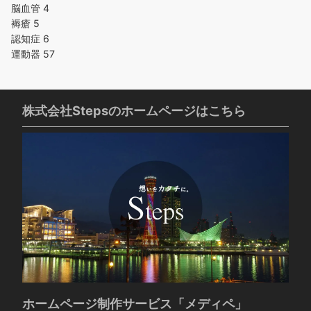
脳血管
4
褥瘡
5
認知症
6
運動器
57
株式会社Stepsのホームページはこちら
ホームページ制作サービス「メディペ」