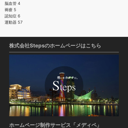
脳血管
4
褥瘡
5
認知症
6
運動器
57
株式会社Stepsのホームページはこちら
ホームページ制作サービス「メディペ」