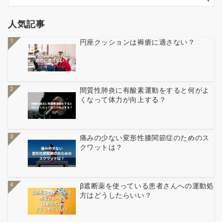
人気記事
1
円座クッションは褥瘡に適さない？
2
間質性肺炎に有酸素運動をすると何がよ
くなって体力が向上する？
3
痛みの少ない変形性膝関節症のためのス
クワットは？
4
β遮断薬を使っている患者さんへの運動処
方はどうしたらいい？